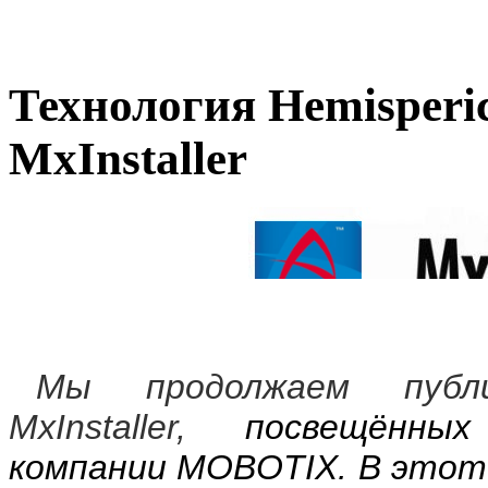
Технология Hemisperi
MxInstaller
Мы продолжаем публ
MxInstaller,
посвещённы
компании
MOBOTIX
.
В этот