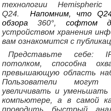
технологии Hemispheri
Q24.
Напомним, что
Q
2
обзора
360°,
софтом д
устройством хранения ин
вам ознакомится с публикац
Представьте себе: IP
потолком, способна ох
превышающую область наб
Пользователи могут п
увеличивать и уменьшать 
компьютере, а в самой к
проводить быстрый ана