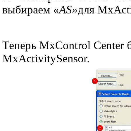
выбираем «
AS
»
для MxActi
Теперь MxControl Center 
MxActivitySensor.