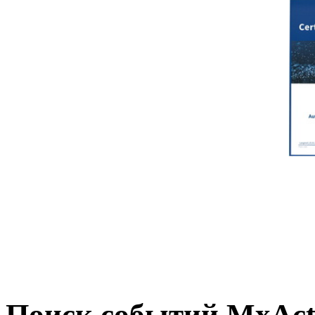
Поиск событий MxActi