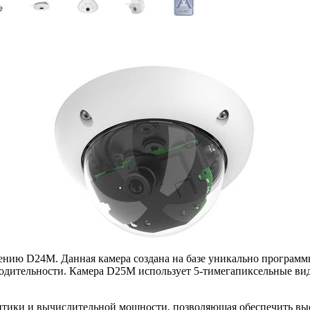
ению D24M. Данная камера создана на базе уникально программн
дительности. Камера D25M использует 5-тимегапиксельные виде
птики и вычислительной мощности, позволяющая обеспечить выс