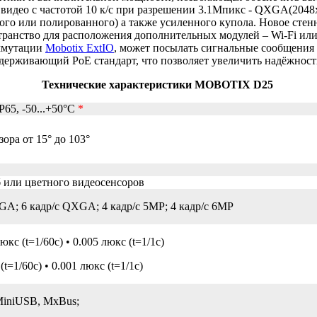
идео с частотой 10 к/с при разрешении 3.1Мпикс - QXGA(2048х1
вого или полированного) а также усиленного купола. Новое сте
остранство для расположения дополнительных модулей – Wi-Fi и
оммутации
Mobotix ExtIO
, может посылать сигнальные сообщения
ддерживающий PoE стандарт, что позволяет увеличить надёжност
Технические характеристики MOBOTIX D25
P65, -50...+50°C
*
ора от 15° до 103°
 или цветного видеосенсоров
EGA; 6 кадр/с QXGA; 4 кадр/с 5MP; 4 кадр/с 6MP
кс (t=1/60с) • 0.005 люкс (t=1/1с)
t=1/60с) • 0.001 люкс (t=1/1с)
 MiniUSB, MxBus;