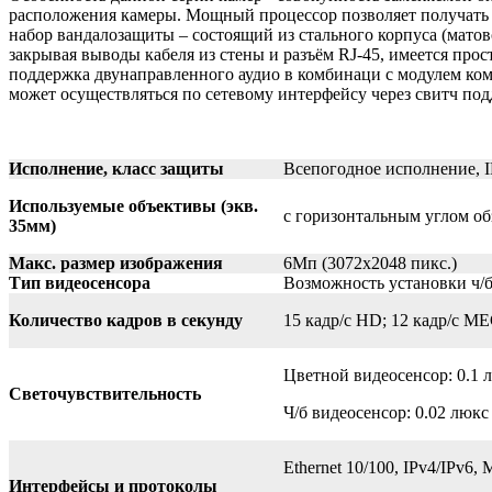
расположения камеры. Мощный процессор позволяет получать в
набор вандалозащиты – состоящий из стального корпуса (мато
закрывая выводы кабеля из стены и разъём RJ-45, имеется пр
поддержка двунаправленного аудио в комбинаци с модулем к
может осуществляться по сетевому интерфейсу через свитч по
Исполнение, класс защиты
Всепогодное исполнение, I
Используемые объективы (экв.
с горизонтальным углом обз
35мм)
Макс. размер изображения
6Mп (3072x2048 пикс.)
Тип видеосенсора
Возможность установки ч/б
Количество кадров в секунду
15 кадр/с HD; 12 кадр/с M
Цветной видеосенсор: 0.1 лю
Светочувствительность
Ч/б видеосенсор: 0.02 люкс (
Ethernet 10/100, IPv4/IPv6,
Интерфейсы и протоколы