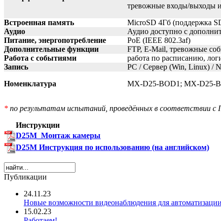
тревожные входы/выходы 
Встроенная память
MicroSD 4Гб (поддержка SD
Аудио
Аудио доступно с дополнит
Питание, энергопотребление
PoE (IEEE 802.3af)
Дополнительные функции
FTP, E-Mail, тревожные со
Работа с событиями
работа по расписанию, лог
Запись
PC / Сервер (Win, Linux) /
Номенклатура
MX-D25-BOD1; MX-D25-
*
по результатам испытаний, проведённых в соответствии с Г
Инструкции
D25M_Монтаж камеры
D25M Инструкция по использованию (на английском)
Публикации
24.11.23
Новые возможности видеонаблюдения для автоматизации
15.02.23
Работаем!